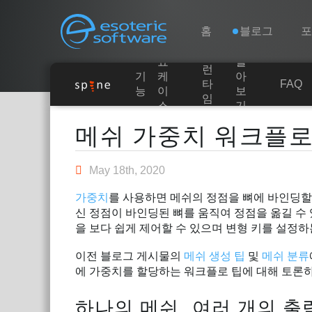
Navigation
Esoteric Software
홈
블로그
쇼
알
런
기
케
아
홈
타
FAQ
능
이
보
임
스
기
Main Content
블로그
메쉬 가중치 워크플
포럼
May 18th, 2020
가중치
를 사용하면 메쉬의 정점을 뼈에 바인딩할
연락처
신 정점이 바인딩된 뼈를 움직여 정점을 옮길 수
을 보다 쉽게 제어할 수 있으며 변형 키를 설정하
이전 블로그 게시물의
메쉬 생성 팁
및
메쉬 분류
에 가중치를 할당하는 워크플로 팁에 대해 토론
하나의 메쉬, 여러 개의 출