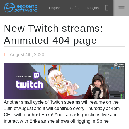
Navigation
Esoteric Software
English
Español
Français
Main Content
Spine
홈
New Twitch streams:
Animated 404 page
기능
블로그
쇼케이스
August 4th, 2020
포럼
런타임
알아보기
연락처
FAQ
평가판 사용
Another small cycle of Twitch streams will resume on the
구매
13th of August and it will continue every Thursday at 4pm
CET with our host Erika! You can ask questions live and
interact with Erika as she shows off rigging in Spine.