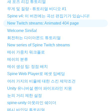
새 포즈 리깅 튜토리얼
무게 및 질량 - 튜토리얼 비디오 #1
Spine v4: 이 버전에는 곡선 편집기가 있습니다!
New Twitch streams: Animated 404 page
Welcome Siniša!
회전하는 다이아몬드 튜토리얼
New series of Spine Twitch streams
메쉬 가중치 워크플로
메쉬의 분류
메쉬 생성 팁: 정점 배치
Spine Web Player로 에셋 임베딩
여러 가지의 비율에 대한 스킨 제약조건
Unity 유니버설 렌더 파이프라인 지원
눈의 거리 제한 설정
spine-unity 아웃라인 쉐이더
메시 바인딩 튜토리얼