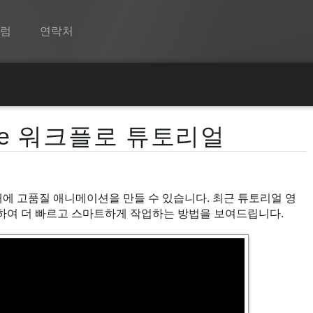
포럼
연락처
Spine
기능
ine 워크플로 튜토리얼
쇼케이스
런타임
에 고품질 애니메이션을 만들 수 있습니다. 최근 튜토리얼 영
알아보기
용하여 더 빠르고 스마트하게 작업하는 방법을 보여드립니다.
FAQ
평가판 사용
구매