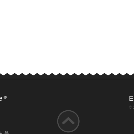
e
E
®
© 
 사용