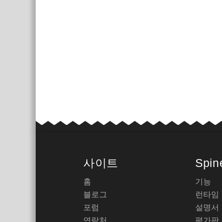
사이트
Spin
홈
기능
블로그
런타임
포럼
설명서
연락처
평가판