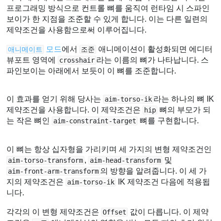
프로그래밍 방식으로 컨트롤 뼈를 움직여 런타임 시 스파인
보이가 한 지점을 조준할 수 있게 합니다. 이는 다른 일련의
제약조건을 사용함으로써 이루어집니다.
모드
에서
애니메이션이 활성화되면 에디터
애니메이트
조준
뷰포트 영역에
라는 이름의 뼈가 나타납니다. 스
crosshair
파인보이는 아래에서 보듯이 이 뼈를 조준합니다.
이 효과를 얻기 위해 당사는
라는 하나의 뼈 IK
aim-torso-ik
제약조건을 사용합니다. 이 제약조건은
뼈의 부모가 되
hip
는 작은 뼈인
뼈를 구현합니다.
aim-constraint-target
이 뼈는 항상 십자형을 가리키며 세 가지의 변형 제약조건인
,
및
aim-torso-transform
aim-head-transform
의 방향을 알려줍니다. 이 세 가
aim-front-arm-transform
지의 제약조건은
IK 제약조건 다음에 적용됩
aim-torso-ik
니다.
각각의 이 변형 제약조건은
값이 다릅니다. 이 제약
Offset