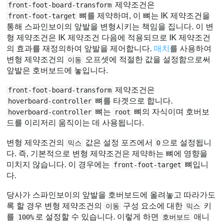
제약조건은
front-foot-board-transform
뼈를 제약하며, 이 뼈는 IK 제약조건을
front-foot-target
통해 스파인보이의 앞발을 변형시키는 책임을 집니다. 이 변
형 제약조건은 IK 제약조건 다음에 적용되므로 IK 제약조건
의 효과를 재정의하여 앞발을 제어합니다.
매치
를 사용하여
변형 제약조건의
오프셋에 적절한 값을 설정함으로써
이동
앞발은 호버보드에 놓입니다.
제약조건은
front-foot-board-transform
뼈를 타겟으로 합니다.
hoverboard-controller
뼈는
뼈의 자식이며 호버보
hoverboard-controller
root
드를 이리저리 움직이는 데 사용됩니다.
변형 제약조건의
값은 설정 포즈에서
으로 설정됩니
믹스
0
다. 즉, 기본적으로 변형 제약조건은 제약하는 뼈에 영향을
미치지 않습니다. 이 경우에는
뼈입니
front-foot-target
다.
당사가 스파인보이의 앞발을 호버보드에 올려놓고 따라가도
록 할 경우 변형 제약조건의
구성 요소에 대한
키
이동
믹스
를
로 설정할 수 있습니다. 이렇게 하면
애니
100%
호버보드