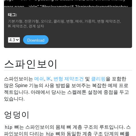
error page -->\r\n","/files/examples/4.2/spineboy/export/spineboy-
pma.png":"Couldn't load image:
태그:
기본가형, 전문가형, 오디오, 클리핑, 변형, 메쉬, 가중치, 변형 제약조건,
/files/examples/4.2/spineboy/export/spineboy-
IK 제약조건, 경계 상자
pma.png","/files/examples/4.2/spineboy/export/spineboy-
pma.atlas":"Couldn't load texture
Download
/files/examples/4.2/spineboy/export/spineboy-pma.atlas page
image: /files/examples/4.2/spineboy/export/spineboy-pma.png"}
스파인보이
스파인보이는
메쉬
,
IK
,
변형 제약조건
및
클리핑
을 포함한
많은 Spine 기능의 사용 방법을 보여주는 복잡한 예제 프로
젝트입니다. 아래에서 당사는 스켈레톤 설정에 중점을 두고
있습니다.
엉덩이
뼈는 스파인보이의 몸체 뼈 계층 구조의 루트입니다. 스
hip
파인보이의 다리는
뼈와 동일한 계층 구조 단계의 뼈를
hip