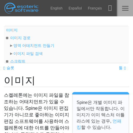
Navigation
Esoteric Software
English
Español
Français
Main Content
Spine
홈
이미지
이미지 경로
기능
블로그
영역 어태치먼트 만들기
쇼케이스
이미지 파일 검색
포럼
스크립트
런타임
슬롯
툴
동영상
알아보기
이미지
연락처
FAQ
스켈레톤에는 이미지 파일을 참
평가판 사용
조하는 어태치먼트가 있을 수
Spine은 개별 이미지 파
있습니다. Spine은 이미지 편집
일에서만 작동합니다. 이
구매
미지가 이미 텍스처 아틀
기가 아니므로 좋아하는 이미지
라스에 있는 경우,
언패
편집 소프트웨어를 사용하여 스
킹
할 수 있습니다.
켈레톤에 대한 아트를 만들어야