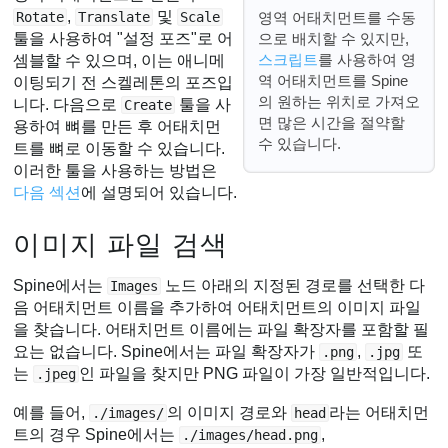
,
및
Rotate
Translate
Scale
영역 어태치먼트를 수동
툴을 사용하여 "설정 포즈"로 어
으로 배치할 수 있지만,
스크립트
를 사용하여 영
셈블할 수 있으며, 이는 애니메
역 어태치먼트를 Spine
이팅되기 전 스켈레톤의 포즈입
의 원하는 위치로 가져오
니다. 다음으로
툴을 사
Create
면 많은 시간을 절약할
용하여 뼈를 만든 후 어태치먼
수 있습니다.
트를 뼈로 이동할 수 있습니다.
이러한 툴을 사용하는 방법은
다음 섹션
에 설명되어 있습니다.
이미지 파일 검색
Spine에서는
노드 아래의 지정된 경로를 선택한 다
Images
음 어태치먼트 이름을 추가하여 어태치먼트의 이미지 파일
을 찾습니다. 어태치먼트 이름에는 파일 확장자를 포함할 필
요는 없습니다. Spine에서는 파일 확장자가
,
또
.png
.jpg
는
인 파일을 찾지만 PNG 파일이 가장 일반적입니다.
.jpeg
예를 들어,
의 이미지 경로와
라는 어태치먼
./images/
head
트의 경우 Spine에서는
,
./images/head.png