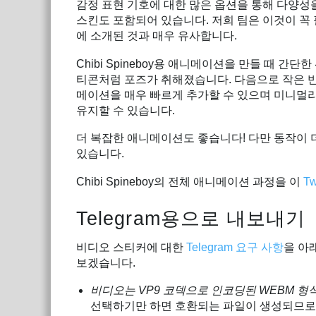
감정 표현 기호에 대한 많은 옵션을 통해 다양성을
스킨도 포함되어 있습니다. 저희 팀은 이것이 꼭
에 소개된 것과 매우 유사합니다.
Chibi Spineboy용 애니메이션을 만들 때 
티콘처럼 포즈가 취해졌습니다. 다음으로 작은 반
메이션을 매우 빠르게 추가할 수 있으며 미니멀
유지할 수 있습니다.
더 복잡한 애니메이션도 좋습니다! 다만 동작이 
있습니다.
Chibi Spineboy의 전체 애니메이션 과정을 이
T
Telegram용으로 내보내기
비디오 스티커에 대한
Telegram 요구 사항
을 아
보겠습니다.
비디오는 VP9 코덱으로 인코딩된 WEBM 형
선택하기만 하면 호환되는 파일이 생성되므로 