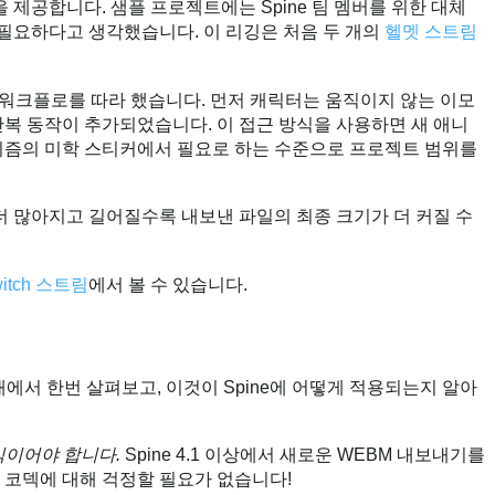
 제공합니다. 샘플 프로젝트에는 Spine 팀 멤버를 위한 대체
 필요하다고 생각했습니다. 이 리깅은 처음 두 개의
헬멧 스트림
간단한 워크플로를 따라 했습니다. 먼저 캐릭터는 움직이지 않는 이모
복 동작이 추가되었습니다. 이 접근 방식을 사용하면 새 애니
리즘의 미학 스티커에서 필요로 하는 수준으로 프로젝트 범위를
더 많아지고 길어질수록 내보낸 파일의 최종 크기가 더 커질 수
witch 스트림
에서 볼 수 있습니다.
래에서 한번 살펴보고, 이것이 Spine에 어떻게 적용되는지 알아
식이어야 합니다.
Spine 4.1 이상에서 새로운 WEBM 내보내기를
코덱에 대해 걱정할 필요가 없습니다!