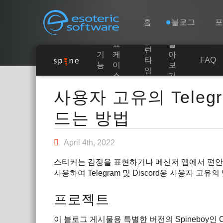
Navigation
Esoteric Software
홈
블로그
쇼
알
런
기
케
아
홈
타
FAQ
능
이
보
임
스
기
Main Content
블로그
사용자 고유의 Telegr
드는 방법
포럼
April 4th, 2022
연락처
스티커는 감정을 표현하거나 메신저 앱에서 편안하
사용하여 Telegram 및 Discord용 사용자
프로젝트
이 블로그 게시물용 특별한 버전의 Spineboy인 Ch