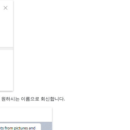
 원하시는 이름으로 회신합니다.