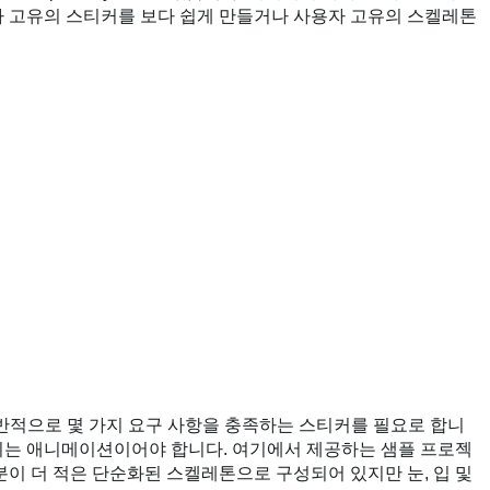
자 고유의 스티커를 보다 쉽게 만들거나 사용자 고유의 스켈레톤
서는 일반적으로 몇 가지 요구 사항을 충족하는 스티커를 필요로 합니
되는 애니메이션이어야 합니다. 여기에서 제공하는 샘플 프로젝
부분이 더 적은 단순화된 스켈레톤으로 구성되어 있지만 눈, 입 및