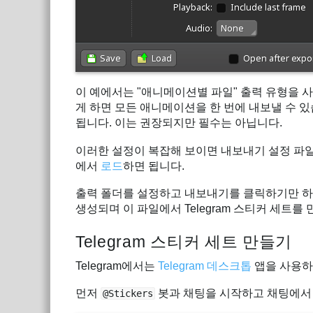
이 예에서는 "애니메이션별 파일" 출력 유형을 
게 하면 모든 애니메이션을 한 번에 내보낼 수 
됩니다. 이는 권장되지만 필수는 아닙니다.
이러한 설정이 복잡해 보이면 내보내기 설정 파일
에서
로드
하면 됩니다.
출력 폴더를 설정하고 내보내기를 클릭하기만 하
생성되며 이 파일에서 Telegram 스티커 세트를 
Telegram 스티커 세트 만들기
Telegram에서는
Telegram 데스크톱
앱을 사용하
먼저
봇과 채팅을 시작하고 채팅에
@Stickers