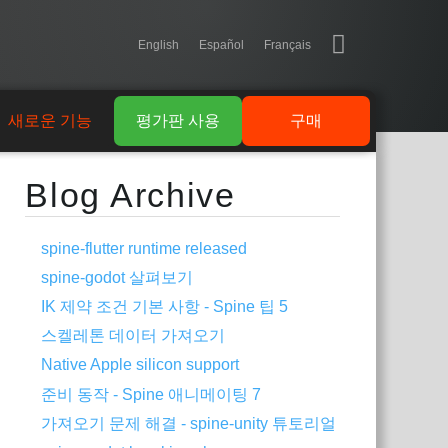
English
Español
Français
새로운 기능
평가판 사용
구매
Blog Archive
spine-flutter runtime released
spine-godot 살펴보기
IK 제약 조건 기본 사항 - Spine 팁 5
스켈레톤 데이터 가져오기
Native Apple silicon support
준비 동작 - Spine 애니메이팅 7
가져오기 문제 해결 - spine-unity 튜토리얼