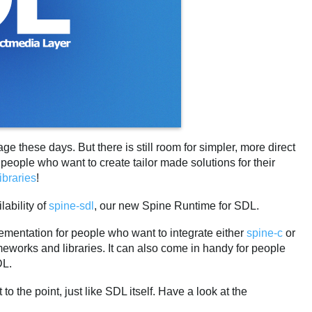
age these days. But there is still room for simpler, more direct
people who want to create tailor made solutions for their
braries
!
ability of
spine-sdl
, our new Spine Runtime for SDL.
ementation for people who want to integrate either
spine-c
or
works and libraries. It can also come in handy for people
DL.
 to the point, just like SDL itself. Have a look at the