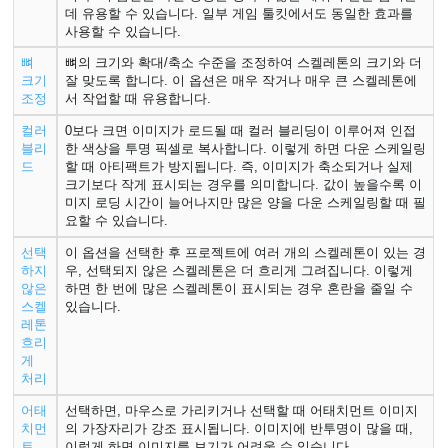
데 유용할 수 있습니다. 일부 게임 툴킷에서도 동일한 효과를
사용할 수 있습니다.
뼈
뼈의 크기와 확대/축소 수준을 조정하여 스켈레톤의 크기와 더
크기
잘 맞도록 합니다. 이 옵션은 매우 작거나 매우 큰 스켈레톤에
조정
서 작업할 때 유용합니다.
컬러
0보다 크면 이미지가 로드될 때 컬러 블리딩이 이루어져 인접
블리
한 색상을 투명 픽셀로 복사합니다. 이렇게 하면 다운 스케일링
드
할 때 아티팩트가 방지됩니다. 즉, 이미지가 축소되거나 실제
크기보다 작게 표시되는 경우를 의미합니다. 값이 높을수록 이
미지 로딩 시간이 늘어나지만 많은 양을 다운 스케일링할 때 필
요할 수 있습니다.
선택
이 옵션을 선택한 후 프로젝트에 여러 개의 스켈레톤이 있는 경
하지
우, 선택되지 않은 스켈레톤은 더 흐리게 그려집니다. 이렇게
않은
하면 한 번에 많은 스켈레톤이 표시되는 경우 혼란을 줄일 수
스켈
있습니다.
레톤
흐리
게
처리
어태
선택하면, 마우스로 가리키거나 선택할 때 어태치먼트 이미지
치먼
의 가장자리가 강조 표시됩니다. 이미지에 반투명이 많을 때,
트
이렇게 하면 이미지를 보기가 어려울 수 있습니다.