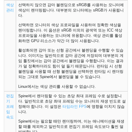
색상
선택하지 않으면 감마 블렌딩으로 sRGB를 사용하는 모니터에
관리
색상이 렌더링됩니다. 대부분의 모니터에는 sRGB가 사용됩니
다.
선택하면 모니터의 색상 프로파일을 사용하여 정확한 색상을
렌더링합니다. 이 옵션은 sRGB 이외의 광색역 또는 ICC 색상
프로파일을 사용하는 모니터에 유용합니다. 색상 관리를 활성
화하면 GPU 리소스가 약간 더 많이 사용됩니다.
활성화되면 감마 또는 선형 공간에서 블렌딩을 수행할 수 있습
니다. 이미지는 일반적으로 감마 공간에 저장되며 대부분의 게
임 툴킷에서는 감마 공간에서 블렌딩을 수행합니다. 이는 결과
가 덜 정확하더라도 힘이 덜 들기 때문입니다. 런타임 시 선형
블렌딩을 사용할 때 선형 블렌딩을 선택하면 런타임 시 렌더링
되는 그대로 Spine에서 블렌딩을 볼 수 있습니다.
Linux에서는 색상 관리를 사용할 수 없습니다.
편집
Spine에서 렌더링할 수 있는 초당 최대 프레임 수로 설정합니
기
다. 일반적으로 초당 최대 프레임 수는 모니터의 재생 빈도로 설
프레
정해야 합니다. 이 설정은
타임라인 FPS
에 영향을 미치지 않습
임
니다.
속도
Spine에서는 필요할 때만 렌더링하며, 이는 애니메이션을 재생
할 때를 제외하고 일반적으로 편집기 프레임 속도보다 훨씬 덜
빈번합니다.