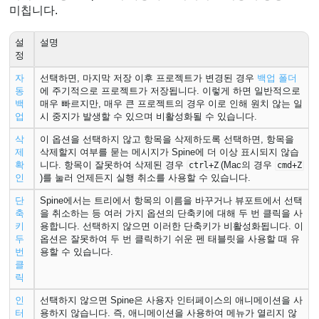
미칩니다.
설
설명
정
자
선택하면, 마지막 저장 이후 프로젝트가 변경된 경우
백업 폴더
동
에 주기적으로 프로젝트가 저장됩니다. 이렇게 하면 일반적으로
백
매우 빠르지만, 매우 큰 프로젝트의 경우 이로 인해 원치 않는 일
업
시 중지가 발생할 수 있으며 비활성화될 수 있습니다.
삭
이 옵션을 선택하지 않고 항목을 삭제하도록 선택하면, 항목을
제
삭제할지 여부를 묻는 메시지가 Spine에 더 이상 표시되지 않습
확
니다. 항목이 잘못하여 삭제된 경우
(Mac의 경우
ctrl+Z
cmd+Z
인
)를 눌러 언제든지 실행 취소를 사용할 수 있습니다.
단
Spine에서는 트리에서 항목의 이름을 바꾸거나 뷰포트에서 선택
축
을 취소하는 등 여러 가지 옵션의 단축키에 대해 두 번 클릭을 사
키
용합니다. 선택하지 않으면 이러한 단축키가 비활성화됩니다. 이
두
옵션은 잘못하여 두 번 클릭하기 쉬운 펜 태블릿을 사용할 때 유
번
용할 수 있습니다.
클
릭
인
선택하지 않으면 Spine은 사용자 인터페이스의 애니메이션을 사
터
용하지 않습니다. 즉, 애니메이션을 사용하여 메뉴가 열리지 않