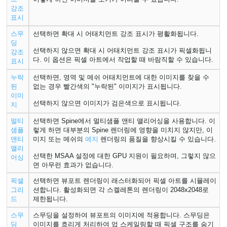
강조
표시
스무
선택하면 확대 시 어태치먼트 강조 표시가 평활화됩니다.
딩
선택하지 않으면 확대 시 어태치먼트 강조 표시가 픽셀화됩니
강조
다. 이 옵션은 픽셀 아트에서 작업할 때 바람직할 수 있습니다.
표시
누락
선택하면, 영역 및 메쉬 어태치먼트에 대한 이미지를 찾을 수
된
없는 경우 빨간색의 "누락된" 이미지가 표시됩니다.
이미
선택하지 않으면 이미지가 검은색으로 표시됩니다.
지
멀티
선택하면 Spine에서 멀티샘플 앤티 앨리어싱을 사용합니다. 이
샘플
렇게 하면 대부분의 Spine 렌더링에 영향을 미치지 않지만, 이
앤티
미지 또는 메쉬의
에지
렌더링의 품질을 향상시킬 수 있습니다.
앨리
선택한 MSAA 설정에 대한 GPU 지원이 필요하며, 그렇지 않으
어싱
면 아무런 효과가 없습니다.
픽셀
선택하면 뷰포트 렌더링이 래스터화되어 픽셀 아트를 시뮬레이
그리
션합니다. 활성화되면 각 스켈레톤의 렌더링이 2048x2048로
드
제한됩니다.
스무
스무딩을 설정하여 뷰포트의 이미지에 적용합니다. 스무딩은
딩
이미지를 흐리게 처리하여 업 스케일링할 때 픽셀 구조를 숨기