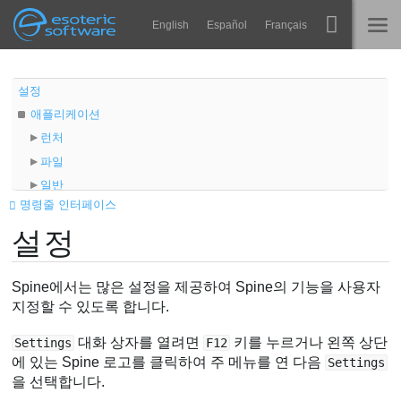
Navigation
Esoteric Software
English
Español
Français
Main Content
Spine
홈
설정
애플리케이션
기능
블로그
런처
쇼케이스
파일
포럼
일반
런타임
명령줄 인터페이스
사용자 인터페이스
알아보기
설정
뷰포트
연락처
기능
FAQ
도프시트
Spine에서는 많은 설정을 제공하여 Spine의 기능을 사용자
평가판 사용
그래프
지정할 수 있도록 합니다.
구매
대화 상자를 열려면
키를 누르거나 왼쪽 상단
Settings
F12
에 있는 Spine 로고를 클릭하여 주 메뉴를 연 다음
Settings
을 선택합니다.