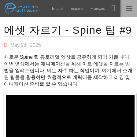
Navigation
Esoteric Software
English
Español
Français
Main Content
Spine
홈
에셋 자르기 - Spine 팁 #9
기능
블로그
May 9th, 2025
쇼케이스
새로운 Spine 팁 튜토리얼 영상을 공유하게 되어 기쁩니다!
포럼
이번 영상에서는 애니메이션을 위해 아트 에셋을 자르는 방
런타임
법을 알려드립니다. 이는 자주 하는 작업이며, 여기에서 소개
알아보기
된 팁들을 활용하면 효율적으로 캐릭터를 제작하고 리깅 및
연락처
애니메이션 준비를 할 수 있습니다.
FAQ
평가판 사용
구매