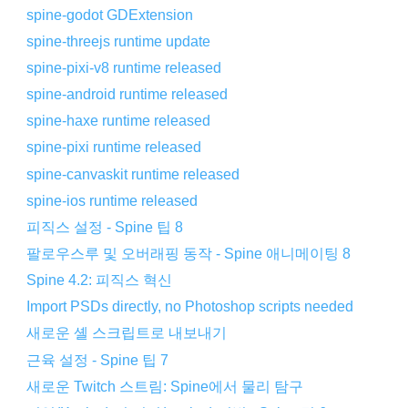
spine-godot GDExtension
spine-threejs runtime update
spine-pixi-v8 runtime released
spine-android runtime released
spine-haxe runtime released
spine-pixi runtime released
spine-canvaskit runtime released
spine-ios runtime released
피직스 설정 - Spine 팁 8
팔로우스루 및 오버래핑 동작 - Spine 애니메이팅 8
Spine 4.2: 피직스 혁신
Import PSDs directly, no Photoshop scripts needed
새로운 셸 스크립트로 내보내기
근육 설정 - Spine 팁 7
새로운 Twitch 스트림: Spine에서 물리 탐구