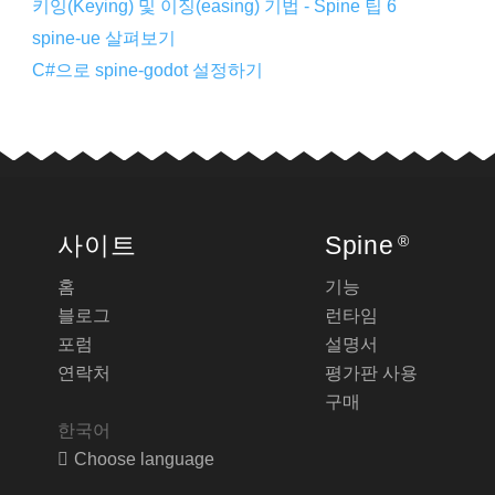
키잉(Keying) 및 이징(easing) 기법 - Spine 팁 6
spine-ue 살펴보기
C#으로 spine-godot 설정하기
사이트
Spine
®
홈
기능
블로그
런타임
포럼
설명서
연락처
평가판 사용
구매
한국어
Choose language