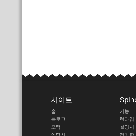
사이트
Spin
홈
기능
블로그
런타임
포럼
설명서
연락처
평가판