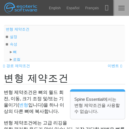
Navigation
Esoteric Software
English
Español
Français
Main Content
Spine
홈
변형 제약조건
설정
기능
블로그
속성
쇼케이스
뼈
포럼
로컬
런타임
경로 제약조건
이벤트
상대
알아보기
변형 제약조건
타깃
연락처
오프셋
FAQ
매치
변형 제약조건은 뼈의 월드 회
평가판 사용
믹스
전, 이동, 크기 조정 및/또는 기
Spine Essential에서는
울이기(
변형
입니다)을 하나 이
변형 제약조건을 사용할
동영상
구매
수 없습니다.
상의 다른 뼈에 복사합니다.
변형 제약조건에는 고급 리깅을