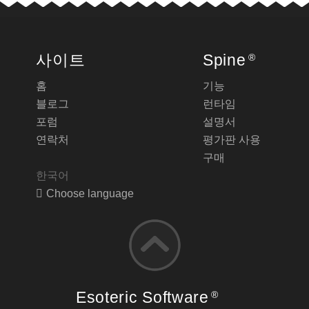
사이트
Spine
®
홈
기능
블로그
런타임
포럼
설명서
연락처
평가판 사용
구매
한국어
Choose language
Esoteric Software
®