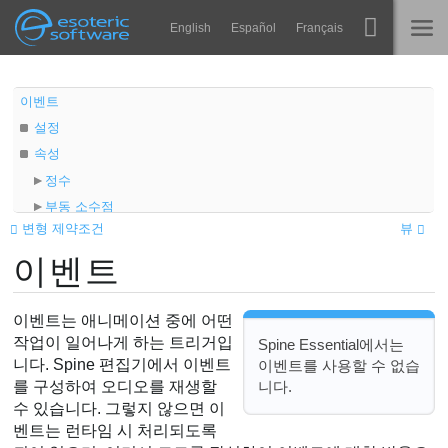
Navigation
Esoteric Software
English
Español
Français
Main Content
Spine
홈
이벤트
설정
기능
블로그
속성
쇼케이스
정수
포럼
부동 소수점
런타임
변형 제약조건
뷰
문자열
알아보기
이벤트
오디오 경로
연락처
볼륨
FAQ
밸런스
이벤트는 애니메이션 중에 어떤
평가판 사용
오디오 노드
작업이 일어나게 하는 트리거입
Spine Essential에서는
니다. Spine 편집기에서 이벤트
이벤트를 사용할 수 없습
오디오 이벤트
구매
니다.
를 구성하여 오디오를 재생할
오디오 파일 검색
수 있습니다. 그렇지 않으면 이
오디오 형식
벤트는 런타임 시 처리되도록
뷰포트 이벤트