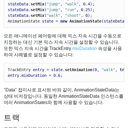
stateData
.
setMix
(
"jump"
, 
"walk"
, 
0.4
);
stateData
.
setMix
(
"jump"
, 
"run"
, 
0.25
);
stateData
.
setMix
(
"walk"
, 
"shoot"
, 
0
);
Animation
State
state
 = 
new
 AnimationState
(
stateData
)
모든 애니메이션 페어링에 대해 믹스 지속 시간을 수동으로
지정하는 대신 기본 믹스 지속 시간을 설정할 수 있습니다.
또한 믹스 지속 시간을 TrackEntry
mixDuration
속성을 사용
하여 사례별로 설정할 수 있습니다:
Track
Entry
entry
 = 
state
.
setAnimation
(
0
, 
"walk"
, 
tru
entry
.
mixDuration
 = 
0.6
;
"Data" 접미사로 표시된 바와 같이, AnimationStateData는
상태 비저장입니다. 동일한 AnimationStateData 인스턴스를
여러 AnimationStates와 함께 사용할 수 있습니다.
트랙