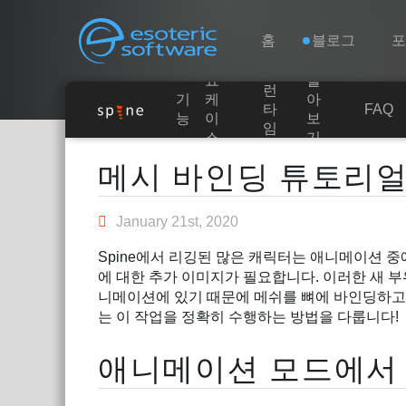
Navigation
Esoteric Software
홈
블로그
쇼
알
런
기
케
아
홈
타
FAQ
능
이
보
임
스
기
Main Content
블로그
메시 바인딩 튜토리
포럼
January 21st, 2020
Spine에서 리깅된 많은 캐릭터는 애니메이션 
연락처
에 대한 추가 이미지가 필요합니다. 이러한 새 부
니메이션에 있기 때문에 메쉬를 뼈에 바인딩하고
는 이 작업을 정확히 수행하는 방법을 다룹니다!
애니메이션 모드에서