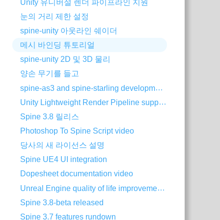
Unity 유니버설 렌더 파이프라인 지원
눈의 거리 제한 설정
spine-unity 아웃라인 쉐이더
메시 바인딩 튜토리얼
spine-unity 2D 및 3D 물리
양손 무기를 들고
spine-as3 and spine-starling development with Visual Studio Code
Unity Lightweight Render Pipeline support
Spine 3.8 릴리스
Photoshop To Spine Script video
당사의 새 라이선스 설명
Spine UE4 UI integration
Dopesheet documentation video
Unreal Engine quality of life improvements
Spine 3.8-beta released
Spine 3.7 features rundown