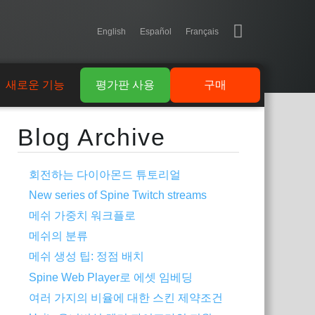
English
Español
Français
새로운 기능
평가판 사용
구매
Blog Archive
회전하는 다이아몬드 튜토리얼
New series of Spine Twitch streams
메쉬 가중치 워크플로
메쉬의 분류
메쉬 생성 팁: 정점 배치
Spine Web Player로 에셋 임베딩
여러 가지의 비율에 대한 스킨 제약조건