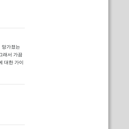
답장
이 망가졌는
 그래서 가끔
에 대한 가이
답장
답장