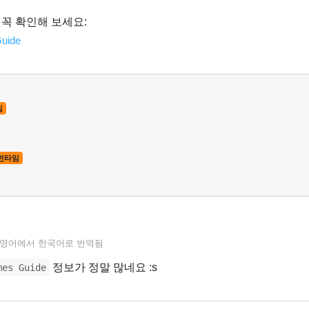
도 꼭 확인해 보세요:
Guide
임
런타임
영어
에서
한국어
로 번역됨
정보가 정말 많네요 :s
mes Guide