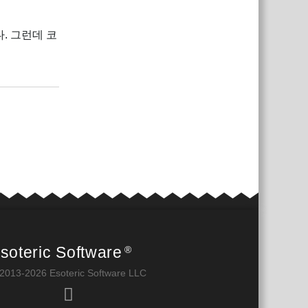
. 그런데 코
답장
soteric Software
®
2013-2026 Esoteric Software LLC