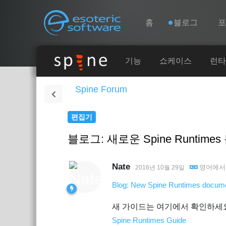
Navigation
Esoteric Software
홈
블로그
홈
기능
쇼케이스
런타
Spine Forum
블로그
편집기
포럼
블로그: 새로운 Spine Runtimes
연락처
Nate
영어
에
2016년 10월 29일
Blog: New Spine Runtimes docume
새 가이드는 여기에서 확인하세
Spine Runtimes Guide