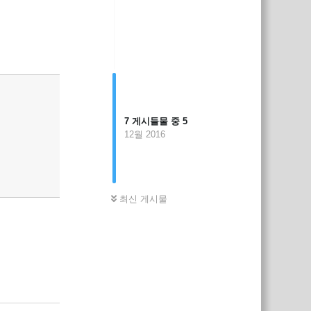
답장
7
게시들물 중
5
12월 2016
최신 게시물
답장