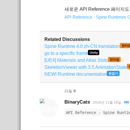
새로운 API Reference 페이지
API Reference - Spine Runtimes 
Related Discussions
Spine Runtime 4.0 zh-CN translation
런타
go to a specific frame
Unity
[UE4] Materials and Atlas Slots
런타임
SkeletonViewer with 3.5 AnimationState
NEW! Runtime documentation
편집기
21일
후
BinaryCats
2016년 11월 18일
API Reference - Spine Runti