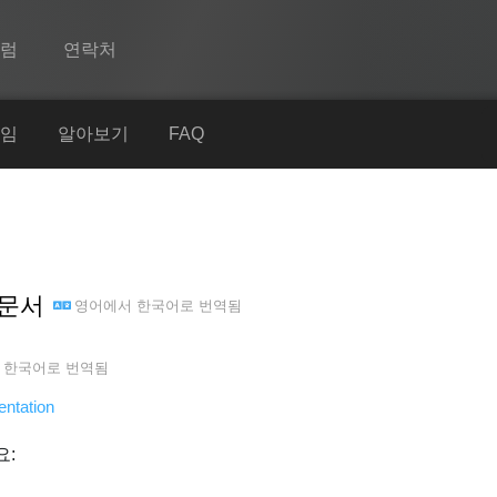
포럼
연락처
Spine
임
알아보기
FAQ
기능
쇼케이스
런타임
 문서
영어
에서
한국어
로 번역됨
알아보기
FAQ
서
한국어
로 번역됨
평가판 사용
ntation
구매
요: