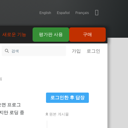
English
Español
Français
새로운 기능
평가판 사용
구매
가입
로그인
됨
로그인한 후 답장
 있으면 프로그
지만 로딩 중
원본 게시물
답장