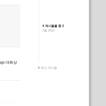
4
게시들물 중
2
2월 2015
ngs 대화상
최신 게시물
답장