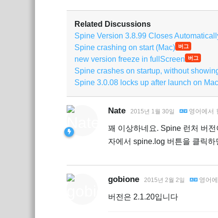
Related Discussions
Spine Version 3.8.99 Closes Automatically
Spine crashing on start (Mac)
버그
new version freeze in fullScreen
버그
Spine crashes on startup, without showin
Spine 3.0.08 locks up after launch on Ma
Nate
영어
에서
2015년 1월 30일
꽤 이상하네요. Spine 런처 버전이
자에서 spine.log 버튼을 클
gobione
영어
2015년 2월 2일
버전은 2.1.20입니다