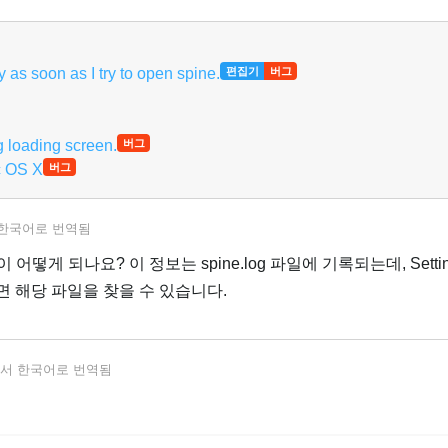
 as soon as I try to open spine.
편집기
버그
g loading screen.
버그
c OS X
버그
한국어
로 번역됨
 어떻게 되나요? 이 정보는 spine.log 파일에 기록되는데, Setti
릭하면 해당 파일을 찾을 수 있습니다.
에서
한국어
로 번역됨