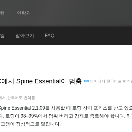
포럼
연락처
Spine
임
알아보기
FAQ
기능
쇼케이스
런타임
 Spine Essential이 멈춤
영어
에서
한국어
로 번역
알아보기
FAQ
에서
한국어
로 번역됨
평가판 사용
Spine Essential 2.1.09를 사용할 때 로딩 창이 포커스를 받고
 로딩이 98–99%에서 멈춰 버리고 강제로 종료해야 합니다. 하
구매
로그램이 정상적으로 열립니다.