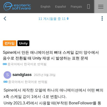
English
Español
Français
Navigation
Esoteric Software
11
게시들물 중
11
Spine
홈
기능
블로그
쇼케이스
런타임
Unity
포럼
런타임
Spine에서 만든 애니메이션의 뼈대 스케일 값이 양수에서
음수로 전환될 때 Unity 재생 시 발생하는 표현 문제
알아보기
연락처
중국어
에서
한국어
로 번역됨
FAQ
sandglass
S
2025년 9월 28일
평가판 사용
중국어
에서
한국어
로 번역됨
구매
Spine에서 제작한 모델에 하나의 애니메이션에서 어떤 뼈의
x축 스케일 값이 1에서 -1로 변합니다.
Unity 2021.3.45에서 사용할 때(부착된 BoneFollower를 통