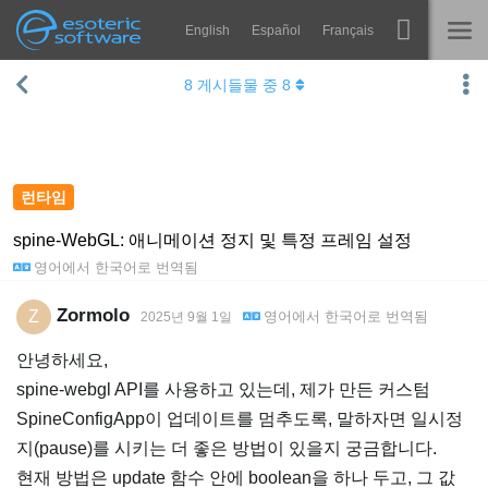
English
Español
Français
Navigation
Esoteric Software
8
게시들물 중
8
Spine
홈
기능
블로그
쇼케이스
런타임
포럼
런타임
spine-WebGL: 애니메이션 정지 및 특정 프레임 설정
영어
에서
한국어
로 번역됨
알아보기
연락처
FAQ
Zormolo
Z
영어
에서
한국어
로 번역됨
2025년 9월 1일
평가판 사용
안녕하세요,
spine-webgl API를 사용하고 있는데, 제가 만든 커스텀
구매
SpineConfigApp이 업데이트를 멈추도록, 말하자면 일시정
지(pause)를 시키는 더 좋은 방법이 있을지 궁금합니다.
현재 방법은 update 함수 안에 boolean을 하나 두고, 그 값