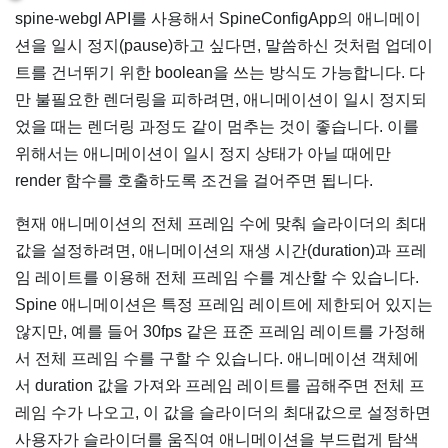
spine-webgl API를 사용해서 SpineConfigApp의 애니메이
션을 일시 정지(pause)하고 싶다면, 말씀하신 것처럼 업데이
트를 건너뛰기 위한 boolean을 쓰는 방식도 가능합니다. 다
만 불필요한 렌더링을 피하려면, 애니메이션이 일시 정지되
었을 때는 렌더링 과정도 같이 멈추는 것이 좋습니다. 이를
위해서는 애니메이션이 일시 정지 상태가 아닐 때에만
render 함수를 호출하도록 조건을 걸어주면 됩니다.
현재 애니메이션의 전체 프레임 수에 맞춰 슬라이더의 최대
값을 설정하려면, 애니메이션의 재생 시간(duration)과 프레
임 레이트를 이용해 전체 프레임 수를 계산할 수 있습니다.
Spine 애니메이션은 특정 프레임 레이트에 제한되어 있지는
않지만, 예를 들어 30fps 같은 표준 프레임 레이트를 가정해
서 전체 프레임 수를 구할 수 있습니다. 애니메이션 객체에
서 duration 값을 가져와 프레임 레이트를 곱해주면 전체 프
레임 수가 나오고, 이 값을 슬라이더의 최대값으로 설정하면
사용자가 슬라이더를 움직여 애니메이션을 부드럽게 탐색