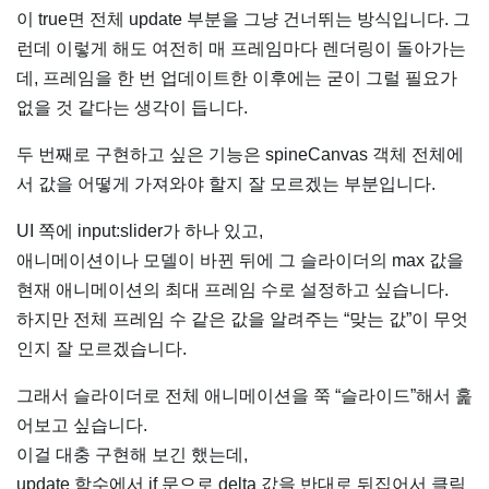
이 true면 전체 update 부분을 그냥 건너뛰는 방식입니다. 그
런데 이렇게 해도 여전히 매 프레임마다 렌더링이 돌아가는
데, 프레임을 한 번 업데이트한 이후에는 굳이 그럴 필요가
없을 것 같다는 생각이 듭니다.
두 번째로 구현하고 싶은 기능은 spineCanvas 객체 전체에
서 값을 어떻게 가져와야 할지 잘 모르겠는 부분입니다.
UI 쪽에 input:slider가 하나 있고,
애니메이션이나 모델이 바뀐 뒤에 그 슬라이더의 max 값을
현재 애니메이션의 최대 프레임 수로 설정하고 싶습니다.
하지만 전체 프레임 수 같은 값을 알려주는 “맞는 값”이 무엇
인지 잘 모르겠습니다.
그래서 슬라이더로 전체 애니메이션을 쭉 “슬라이드”해서 훑
어보고 싶습니다.
이걸 대충 구현해 보긴 했는데,
update 함수에서 if 문으로 delta 값을 반대로 뒤집어서 클릭