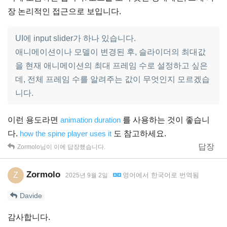
장 논리적인 접근으로 보입니다.
UI에 input slider가 하나 있습니다.
애니메이션이나 모델이 변경된 후, 슬라이더의 최대값
을 현재 애니메이션의 최대 프레임 수로 설정하고 싶은
데, 전체 프레임 수를 알려주는 값이 무엇인지 모르겠습
니다.
이런 용도라면
animation duration
를 사용하는 것이 좋습니
다.
how the spine player uses it
도 참고하세요.
답장
Zormolo
님이 이에 답장했습니다.
Zormolo
Z
영어
에서
한국어
로 번역됨
2025년 9월 2일
Davide
감사합니다.