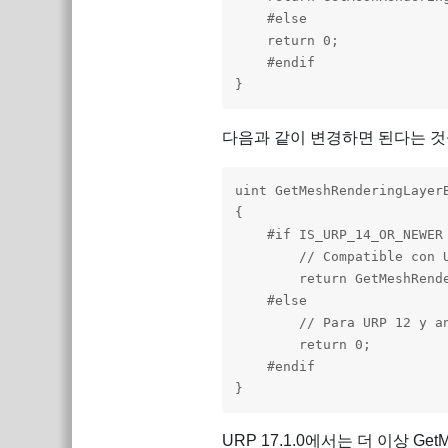
    #else

    return 0;

    #endif

}
다음과 같이 변경하면 된다는 것
uint GetMeshRenderingLayerB
{

    #if IS_URP_14_OR_NEWER

        // Compatible con U
        return GetMeshRende
    #else

        // Para URP 12 y a
        return 0;

    #endif

}
URP 17.1.0에서는 더 이상 Get