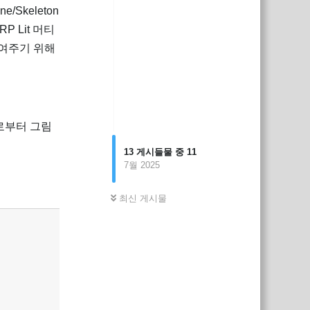
Skeleton
P Lit 머티
보여주기 위해
)로부터 그림
13
게시들물 중
11
7월 2025
답장
최신 게시물