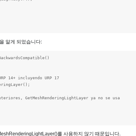
을 알게 되었습니다:
ackwardsCompatible()

RP 14+ incluyendo URP 17

ringLayer();

nteriores, GetMeshRenderingLightLayer ya no se usa

MeshRenderingLightLayer()를 사용하지 않기 때문입니다.