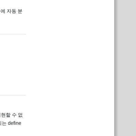
에 자동 분
답장
답장
 재현할 수 없
define