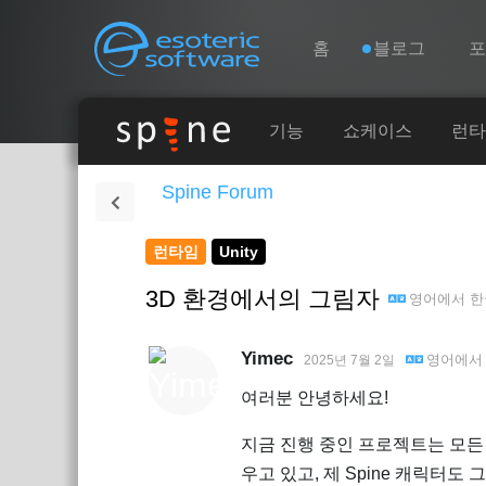
Navigation
Esoteric Software
홈
블로그
홈
기능
쇼케이스
런타
Spine Forum
블로그
런타임
Unity
포럼
3D 환경에서의 그림자
영어
에서
한
연락처
Yimec
영어
에
2025년 7월 2일
여러분 안녕하세요!
지금 진행 중인 프로젝트는 모든
우고 있고, 제 Spine 캐릭터