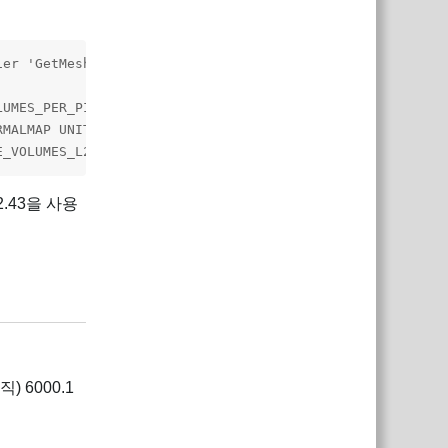
ier 'GetMeshRenderingLightLayer' at /LostBook/Library/Pac
UMES_PER_PIXEL _ADDITIONAL_LIGHTS _ADDITIONAL_LIGHT_SHAD
RMALMAP UNITY_ENABLE_REFLECTION_BUFFERS UNITY_LIGHTMAP_RG
E_VOLUMES_L2 SHADER_API_GLES30 UNITY_ASTC_NORMALMAP_ENCO
4.2.43을 사용
답장
) 6000.1