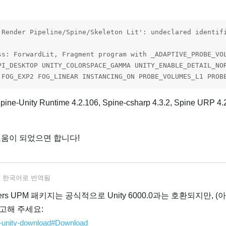
 Render Pipeline/Spine/Skeleton Lit': undeclared identif
ss: ForwardLit, Fragment program with _ADAPTIVE_PROBE_VOL
PI_DESKTOP UNITY_COLORSPACE_GAMMA UNITY_ENABLE_DETAIL_NO
 FOG_EXP2 FOG_LINEAR INSTANCING_ON PROBE_VOLUMES_L1 PROB
ine-Unity Runtime 4.2.106, Spine-csharp 4.3.2, Spine URP 
도움이 되었으면 합니다!
서
한국어
로 번역됨
Shaders UPM 패키지는 공식적으로 Unity 6000.0과는 호환되지만, (아직
고해 주세요:
ne-unity-download#Download