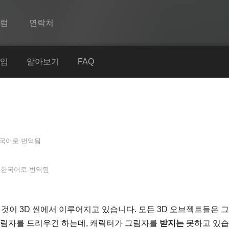
포럼
연락처
Spine
임
알아보기
FAQ
기능
쇼케이스
런타임
국어
로 번역됨
알아보기
FAQ
서
한국어
로 번역됨
평가판 사용
구매
 것이 3D 씬에서 이루어지고 있습니다. 모든 3D 오브젝트들은 
도 그림자를 드리우긴 하는데, 캐릭터가 그림자를
받지는
못하고 있습