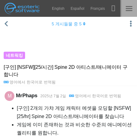
English
Español
Français
Navigation
Esoteric Software
5
게시들물 중
5
Spine
홈
기능
블로그
쇼케이스
네트워킹
포럼
런타임
[구인] [NSFW][25/시간] Spine 2D 아티스트/애니메이터 구
합니다
알아보기
연락처
영어
에서
한국어
로 번역됨
FAQ
MrPhaps
M
영어
에서
한국어
로 번역됨
2025년 7월 2일
평가판 사용
[구인] 2개의 가챠 게임 캐릭터 에셋을 모딩할 [NSFW]
구매
[25/hr] Spine 2D 아티스트/애니메이터를 찾습니다
게임에 이미 존재하는 것과 비슷한 수준의 애니메이션
퀄리티를 원합니다.