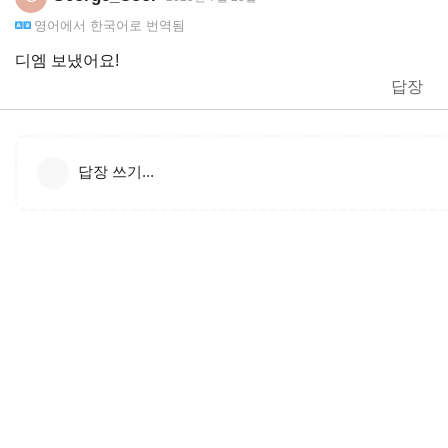
영어
에서
한국어
로 번역됨
디엠 보냈어요!
답장
답장 쓰기...