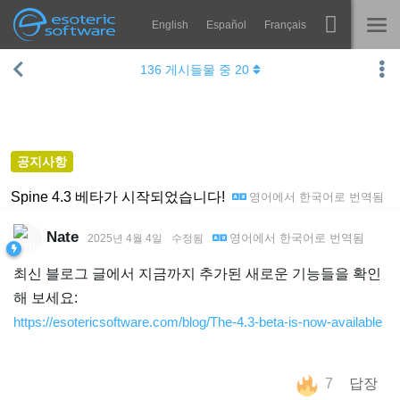
English
Español
Français
Navigation
Esoteric Software
136
게시들물 중
20
Spine
홈
기능
블로그
쇼케이스
공지사항
포럼
런타임
Spine 4.3 베타가 시작되었습니다!
영어
에서
한국어
로 번역됨
알아보기
연락처
Nate
영어
에서
한국어
로 번역됨
2025년 4월 4일
수정됨
FAQ
최신 블로그 글에서 지금까지 추가된 새로운 기능들을 확인
평가판 사용
해 보세요:
https://esotericsoftware.com/blog/The-4.3-beta-is-now-available
구매
7
답장