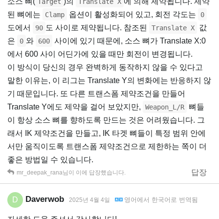
소스 뼈(
)의
에 의해 제약됩니다. 제약
Target
Translate X
된 뼈에는
옵션이 활성화되어 있고, 회전 각도는
Clamp
0
도에서
도 사이로 제약됩니다. 참조된
값
90
Translate X
은
와
사이에 있기 때문에, 소스 뼈가 Translate X:0
0
600
에서 600 사이 어딘가에 있을 때만 회전이 변경됩니다.
이 방식이 당신의 경우 완벽하게 동작하지 않을 수 있다고
말한 이유는, 이 리그는 Translate Y의 변화에는 반응하지 않
기 때문입니다. 또 다른 트랜스폼 제약조건을 만들어
Translate Y에도 제약을 걸어 보았지만,
뼈들
Weapon_L/R
이 항상 소스 뼈를 향하도록 만드는 것은 어려웠습니다. 그
래서 IK 제약조건을 만들고, IK 타겟 뼈들이 특정 범위 안에
서만 움직이도록 트랜스폼 제약조건으로 제한하는 쪽이 더
좋은 방법일 수 있습니다.
답장
mr_deepak_rana
님이 이에 답장했습니다.
Daverwob
D
영어
에서
한국어
로 번역됨
2025년 4월 4일