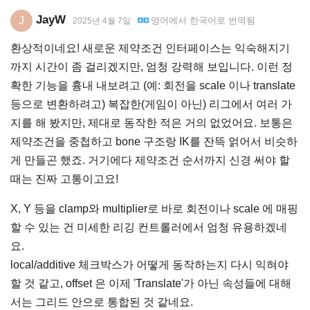
JayW
J
영어
에서
한국어
로 번역됨
2025년 4월 7일
환상적이네요! 새로운 제약조건 인터페이스는 익숙해지기
까지 시간이 좀 걸리겠지만, 엄청 강력해 보입니다. 이런 정
확한 기능을 흉내 내보려고 (예: 회전을 scale 이나 translate
등으로 변환하려고) 복잡한(게임이 아닌) 리그에서 여러 가
지를 해 봤지만, 제대로 동작한 적은 거의 없었어요. 보통은
제약조건을 중첩하고 bone 구조랑 IK를 잔뜩 얽어서 비슷하
게 만들곤 했죠. 거기에다 제약조건 순서까지 신경 써야 할
때는 진짜 고통이고요!
X, Y 등을 clamp와 multiplier로 바로 회전이나 scale 에 매핑
할 수 있는 건 미세한 리깅 컨트롤러에서 엄청 유용하겠네
요.
local/additive 체크박스가 어떻게 동작하는지 다시 익혀야
할 것 같고, offset 은 이제 'Translate'가 아닌 속성들에 대해
서는 그리드 안으로 통합된 것 같네요.