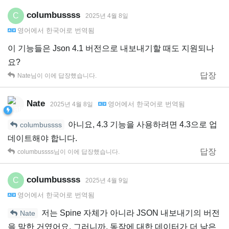
columbussss
C
2025년 4월 8일
영어
에서
한국어
로 번역됨
이 기능들은 Json 4.1 버전으로 내보내기할 때도 지원되나
요?
답장
Nate
님이 이에 답장했습니다.
Nate
영어
에서
한국어
로 번역됨
2025년 4월 8일
아니요, 4.3 기능을 사용하려면 4.3으로 업
columbussss
데이트해야 합니다.
답장
columbussss
님이 이에 답장했습니다.
columbussss
C
2025년 4월 9일
영어
에서
한국어
로 번역됨
저는 Spine 자체가 아니라 JSON 내보내기의 버전
Nate
을 말한 거였어요. 그러니까, 동작에 대한 데이터가 더 낮은