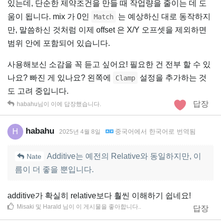
있는데, 단순한 제약조건을 만들 때 작업량을 줄이는 데 도
움이 됩니다. mix 가 0인
는 예상하신 대로 동작하지
Match
만, 말씀하신 것처럼 이제 offset 은 X/Y 오프셋을 제외하면
범위 안에 포함되어 있습니다.
사용해보신 소감을 꼭 듣고 싶어요! 필요한 건 전부 할 수 있
나요? 빠진 게 있나요? 왼쪽에
설정을 추가하는 것
Clamp
도 고려 중입니다.
답장
habahu
님이 이에 답장했습니다.
habahu
H
중국어
에서
한국어
로 번역됨
2025년 4월 8일
Additive는 예전의 Relative와 동일하지만, 이
Nate
름이 더 좋을 뿐입니다.
additive가 확실히 relative보다 훨씬 이해하기 쉽네요!
Misaki
및
Harald
님이 이 게시물을 좋아합니다.
.
답장