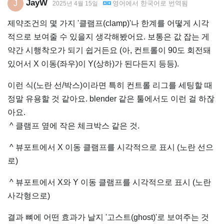
JayW
J
영어
에서
한국어
로 번역됨
2025년 4월 15일
제약조건의 몇 가지 '클램프(clamp)'나 한계를 어떻게 시각
적으로 보여줄 수 있을지 생각해봤어요. 보통은 값 잡는 게
약간 시행착오가 되기 쉽거든요 (아, 컨트롤이 90도 회전돼
있어서 X 이동(좌우)이 Y(상하)가 된다든지 등등).
이런 식(노란 선/박스)이라면 특히 컨트롤 리그를 세팅할 때
정말 유용할 것 같아요. blender 같은 툴에서도 이런 걸 하잖
아요.
^ 클램프 옆에 작은 체크박스 같은 것.
^ 뷰포트에서 X 이동 클램프를 시각적으로 표시 (노란 선으
로)
^ 뷰포트에서 X와 Y 이동 클램프를 시각적으로 표시 (노란
사각형으로)
결과 뼈에 어떤 효과가 날지 '고스트(ghost)'로 보여주는 것