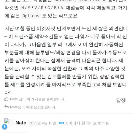
타겟인
/
/
/
/
/
/
채널들에 각각 매핑되고, 거기
H
S
V
R
G
B
A
에 같은
도 있는 식으로요.
Options
지난 며칠 동안 이것저것 만져보면서 느낀 제 짧은 의견인데
– 이 트랜스폼 제약조건들로 얻는 파워가 너무 좋아서 막 신
이 나다가, 그다음엔 일부 리그에서 이미 완전히 자동화된
부분들에 대해 불투명도/색상 변경을 다시 돌아가 수동으로
키를 잡아줘야 한다는 점에서 급격히 다운되곤 합니다. 제
눈에는, 포즈 사이의 복잡한 전환과 그 밖의 아주 다양한 것
들을 관리할 수 있는 컨트롤러를 만들기 위한, 정말 강력한
툴 세트를 완성시켜 줄 마지막으로 부족한 고리처럼 보입니
다!
Nate
님이 이 게시물을 좋아합니다.
.
답장
Nate
님이 이에 답장했습니다.
Nate
영어
에서
한국어
로 번역됨
2025년 4월 10일