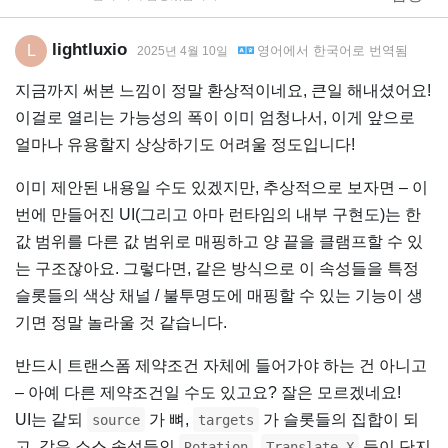
lightluxio
L
영어
에서
한국어
로 번역됨
2025년 4월 10일
지금까지 써본 느낌이 정말 환상적이네요, 큰일 해내셨어요!
이걸로 열리는 가능성의 폭이 이미 엄청나서, 이게 앞으로
얼마나 유용할지 상상하기도 어려울 정도입니다!
이미 제안된 내용일 수도 있겠지만, 추상적으로 보자면 – 이
번에 만들어진 UI(그리고 아마 런타임의 내부 구현도)는 한
값 범위를 다른 값 범위로 매핑하고 양 끝을 클램프할 수 있
는 구조잖아요. 그렇다면, 같은 방식으로 이 속성들을 특정
슬롯들의 색상 채널 / 불투명도에 매핑할 수 있는 기능이 생
기면 정말 놀라울 것 같습니다.
반드시 트랜스폼 제약조건 자체에 들어가야 하는 건 아니고
– 아예 다른 제약조건일 수도 있고요? 잘은 모르겠네요!
UI는 같되
가 뼈,
가 슬롯들의 집합이 되
source
targets
고, 같은 소스 속성들인
,
등이 단지
Rotation
Translate X