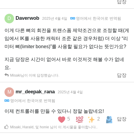
답장
Daverwob
D
영어
에서
한국어
로 번역됨
2025년 4월 4일
이게 다른 뼈의 회전을 트랜스폼 제약조건으로 조정할 때(게
임에서 IK를 사용한 캐릭터 조준 같은 경우처럼) 더 이상 “리
미터 뼈(limiter bones)”를 사용할 필요가 없다는 뜻인가요?
지금 당장은 시간이 없어서 바로 이것저것 해볼 수가 없네
요.
답장
Misaki
님이 이에 답장했습니다.
mr_deepak_rana
M
2025년 4월 4일
영어
에서
한국어
로 번역됨
이제 컨트롤러를 만들 수 있다니 정말 놀랍네요!
5
2
답장
Misaki
,
Harald
, 및
honie
님이 이 게시물을 좋아합니다.
.