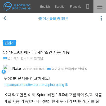
English
Español
Français
Navigation
Esoteric Software
45
게시들물 중
38
Spine
홈
기능
블로그
쇼케이스
편집기
포럼
런타임
Spine 1.9.0+에서 IK 제약조건 사용 가능!
영어
에서
한국어
로 번역됨
알아보기
연락처
FAQ
Nate
영어
에서
한국어
로 번역됨
2014년 6월 15일
평가판 사용
수정: IK 문서를 참고하세요!
http://esotericsoftware.com/spine-using-ik
구매
IK 제약조건은 이제 Spine 버전 1.9.0에 포함되어 있고, 지금
바로 사용 가능합니다. :clap: 현재 두 개의 뼈 IK와, 키를 줄