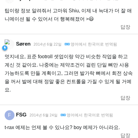
팁이랑 정보 알려줘서 고마워 Shiu, 이제 내 늑대가 더 잘 애
니메이션 될 수 있어서 더 행복해졌어 >😃
답장
Søren
영어
에서
한국어
로 번역됨
2014년 6월 22일
멋지네요, 표준 footroll 셋업이랑 약간 비슷한 작업을 하고
계신 것 같아요. 나중에는 제약조건이 걸린 단일 뼈만 사용
가능하도록 만들 계획이고, 그러면 발가락 뼈에서 회전 상속
을 꺼서 발에 대해 정말 좋은 컨트롤을 가질 수 있게 될 거예
요.
답장
FSG
F
영어
에서
한국어
로 번역됨
2014년 6월 24일
t-rax 예제는 언제 볼 수 있나요? boy 예제가 아니라요.
답장