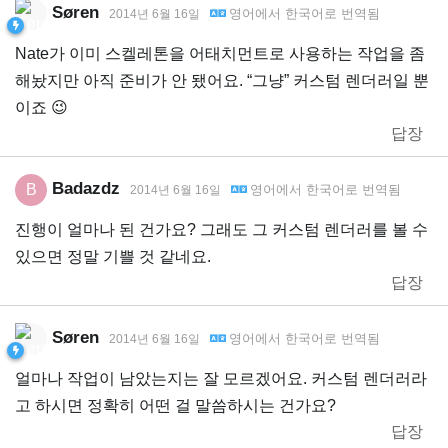
Søren
영어
에서
한국어
로 번역됨
2014년 6월 16일
Nate가 이미 스켈레톤을 어태치먼트로 사용하는 작업을 좀
해놨지만 아직 준비가 안 됐어요. “그냥” 커스텀 렌더러일 뿐
이죠 😉
답장
Badazdz
B
영어
에서
한국어
로 번역됨
2014년 6월 16일
진행이 얼마나 된 건가요? 그래도 그 커스텀 렌더러를 볼 수
있으면 정말 기쁠 것 같네요.
답장
Søren
영어
에서
한국어
로 번역됨
2014년 6월 16일
얼마나 작업이 남았는지는 잘 모르겠어요. 커스텀 렌더러라
고 하시면 정확히 어떤 걸 말씀하시는 건가요?
답장