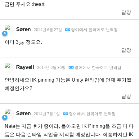
금만 주세요 :heart:
답장
Søren
영어
에서
한국어
로 번역됨
2014년 6월 27일
아마 3
정도요.
6주
답장
Rayvell
영어
에서
한국어
로 번역됨
2014년 6월 30일
안녕하세요! IK pinning 기능은 Unity 런타임에 언제 추가될
예정인가요?
답장
Søren
영어
에서
한국어
로 번역됨
2014년 7월 1일
Nate는 지금 휴가 중이라, 돌아오면 IK Pinning을 조금 더 다
듬은 다음 런타임 작업을 시작할 예정입니다. 죄송하지만 IK