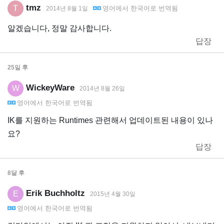
tmz
T
영어
에서
한국어
로 번역됨
2014년 8월 1일
알겠습니다, 정말 감사합니다.
답장
25일
후
WickeyWare
W
2014년 8월 26일
영어
에서
한국어
로 번역됨
IK를 지원하는 Runtimes 관련해서 업데이트된 내용이 있나
요?
답장
8달
후
Erik Buchholtz
E
2015년 4월 30일
영어
에서
한국어
로 번역됨