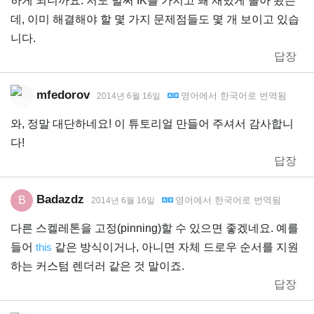
하게 되니까요. 저도 벌써 IK를 가지고 꽤 재밌게 놀아 봤는
데, 이미 해결해야 할 몇 가지 문제점들도 몇 개 보이고 있습
니다.
답장
mfedorov
영어
에서
한국어
로 번역됨
2014년 6월 16일
와, 정말 대단하네요! 이 튜토리얼 만들어 주셔서 감사합니
다!
답장
Badazdz
B
영어
에서
한국어
로 번역됨
2014년 6월 16일
다른 스켈레톤을 고정(pinning)할 수 있으면 좋겠네요. 예를
들어
this
같은 방식이거나, 아니면 자체 드로우 순서를 지원
하는 커스텀 렌더러 같은 것 말이죠.
답장