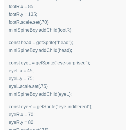
footR.x = 85;
footR.y = 135;
footR.scale.set(.70)
miniSpineBoy.addChild(footR);
const head = getSprite("head");
miniSpineBoy.addChild(head);
const eyeL = getSprite("eye-surprised");
eyeL.x = 45;
eyeL.y = 75;
eyeL.scale.set(.75)
miniSpineBoy.addChild(eyeL);
const eyeR = getSprite("eye-indifferent");
eyeR.x = 70;
eyeR.y = 80;