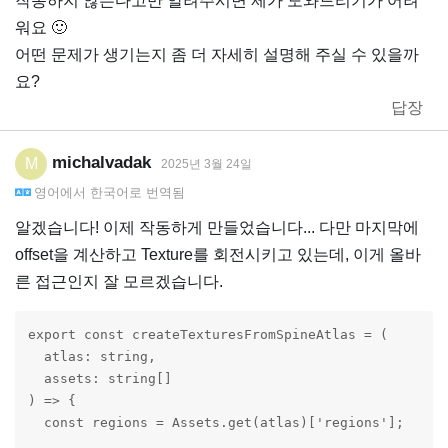
작동하지 않는다고만 알려주시면 제가 도와드리기가 어려
워요 🙂
어떤 문제가 생기는지 좀 더 자세히 설명해 주실 수 있을까
요?
답장
michalvadak
M
2025년 3월 24일
영어
에서
한국어
로 번역됨
알겠습니다! 이제 작동하게 만들었습니다... 다만 마지막에
offset을 계산하고 Texture를 회전시키고 있는데, 이게 올바
른 접근인지 잘 모르겠습니다.
export const createTexturesFromSpineAtlas = (

  atlas: string,

  assets: string[]

) => {

  const regions = Assets.get(atlas)['regions'];
