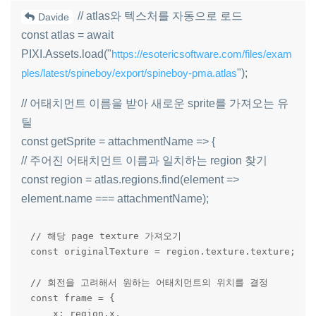
// atlas와 텍스처를 자동으로 로드
Davide
const atlas = await
PIXI.Assets.load("
https://esotericsoftware.com/files/exam
ples/latest/spineboy/export/spineboy-pma.atlas
");
// 어태치먼트 이름을 받아 새로운 sprite를 가져오는 유
틸
const getSprite = attachmentName => {
// 주어진 어태치먼트 이름과 일치하는 region 찾기
const region = atlas.regions.find(element =>
element.name === attachmentName);
// 해당 page texture 가져오기

const originalTexture = region.texture.texture;

// 회전을 고려해서 원하는 어태치먼트의 위치를 결정

const frame = {

    x: region.x,
