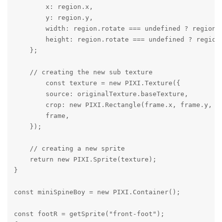
        x: region.x,

        y: region.y,

        width: region.rotate === undefined ? region.w
        height: region.rotate === undefined ? region.
    };

    // creating the new sub texture

        const texture = new PIXI.Texture({

        source: originalTexture.baseTexture,

        crop: new PIXI.Rectangle(frame.x, frame.y, fr
        frame,

    });

    // creating a new sprite

    return new PIXI.Sprite(texture);

}

const miniSpineBoy = new PIXI.Container();

const footR = getSprite("front-foot");
