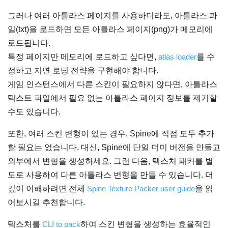
그러나 여러 아틀라스 페이지를 사용하더라도, 아틀라스 파
일(txt)을 로드하면 모든 아틀라스 페이지(png)가 메모리에
로드됩니다.
특정 페이지만 메모리에 로드하고 싶다면,
atlas loader
를 수
정하고 지연 로딩 전략을 구현해야 합니다.
게임 인스턴스에서 다른 스킨이 필요하지 않다면, 아틀라스
텍스트 파일에서 필요 없는 아틀라스 페이지 정보를 제거할
수도 있습니다.
또한, 여러 스킨 변형이 있는 경우, Spine에 직접 모두 추가
할 필요는 없습니다. 대신, Spine에 단일 더미 버전을 만들고
외부에서 변형을 생성하세요. 그런 다음, 텍스처 패커를 별
도로 사용하여 다른 아틀라스 변형을 만들 수 있습니다. 더
깊이 이해하려면 전체
Spine Texture Packer user guide
을 읽
어보시길 추천합니다.
텍스처를
CLI to pack
하여 스킨 변형을 생성하는 효율적인