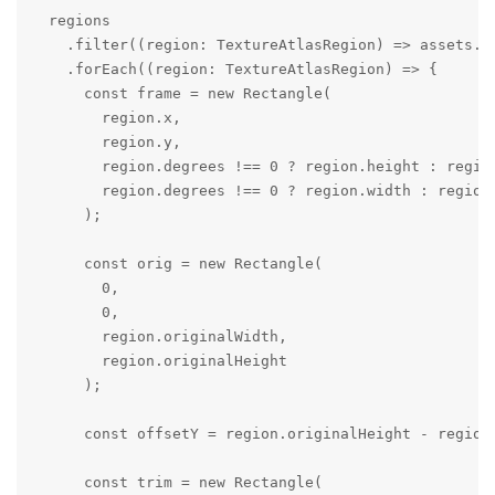
  regions

    .filter((region: TextureAtlasRegion) => assets.in
    .forEach((region: TextureAtlasRegion) => {

      const frame = new Rectangle(

        region.x,

        region.y,

        region.degrees !== 0 ? region.height : region
        region.degrees !== 0 ? region.width : region.
      );

      const orig = new Rectangle(

        0,

        0,

        region.originalWidth,

        region.originalHeight

      );

      const offsetY = region.originalHeight - region
      const trim = new Rectangle(
