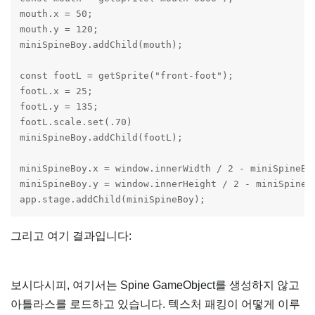
mouth.x = 50;

mouth.y = 120;

miniSpineBoy.addChild(mouth);

const footL = getSprite("front-foot");

footL.x = 25;

footL.y = 135;

footL.scale.set(.70)

miniSpineBoy.addChild(footL);

miniSpineBoy.x = window.innerWidth / 2 - miniSpineBoy
miniSpineBoy.y = window.innerHeight / 2 - miniSpineBo
app.stage.addChild(miniSpineBoy);
그리고 여기 결과입니다:
보시다시피, 여기서는 Spine GameObject를 생성하지 않고
아틀라스를 로드하고 있습니다. 텍스처 패킹이 어떻게 이루