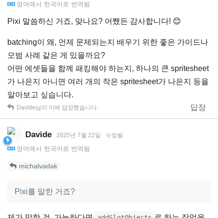
영어
에서
한국어
로 번역됨
Pixi 말씀하신 거죠, 맞나요? 어쨌든 감사합니다! 😊
batching이 왜, 언제 문제되는지 배우기 위한 좋은 가이드나
모범 사례 같은 게 있을까요?
어떤 에셋들을 함께 패킹해야 하는지, 하나의 큰 spritesheet
가 나은지 아니면 여러 개의 작은 spritesheet가 나은지 등을
알아보고 싶습니다.
답장
Davide
님이 이에 답장했습니다.
Davide
2025년 7월 22일
수정됨
영어
에서
한국어
로 번역됨
michalvadak
Pixi를 말한 거죠?
제가 말한 건, 가능하다면
로 하는 작업을
addSlotObjects