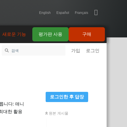
English
Español
Français
새로운 기능
평가판 사용
구매
가입
로그인
로그인한 후 답장
릅니다: 애니
 최대한 활용
원본 게시물
답장