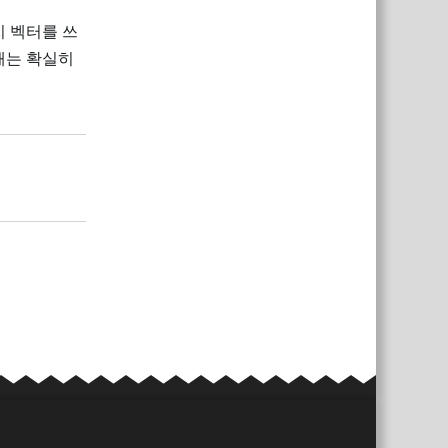
치 벡터를 쓰
때는 확실히
답장