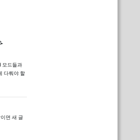

d 모드들과
게 다뤄야 할
답장
쌓이면 새 글