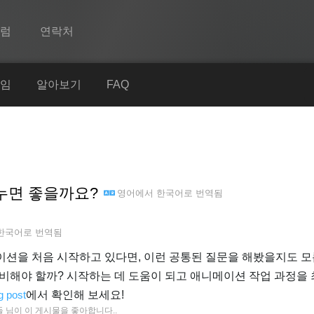
포럼
연락처
Spine
임
알아보기
FAQ
기능
쇼케이스
런타임
누면 좋을까요?
영어
에서
한국어
로 번역됨
알아보기
FAQ
한국어
로 번역됨
평가판 사용
메이션을 처음 시작하고 있다면, 이런 공통된 질문을 해봤을지도 모
비해야 할까? 시작하는 데 도움이 되고 애니메이션 작업 과정을
구매
g post
에서 확인해 보세요!
들
님이 이 게시물을 좋아합니다.
.
6