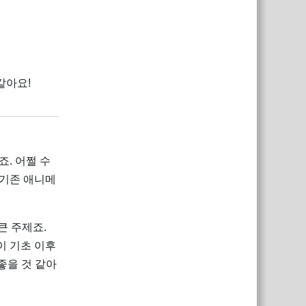
같아요!
답장
. 어쩔 수
 기존 애니메
큰 주제죠.
이 기초 이후
좋을 것 같아
답장