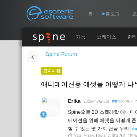
Navigation
Esoteric Software
홈
블로그
홈
기능
쇼케이스
런타
Spine Forum
블로그
공지사항
포럼
애니메이션용 에셋을 어떻게 나
연락처
Erika
영어
에서
2025년 3월 6일
Spine으로 2D 스켈레탈 애니
메이션을 위해 에셋을 어떻게 준
할 수 있는 몇 가지 팁을 우리
blo
Nate
,
Misaki
,
Fabiano
, 및
2
개의 기타