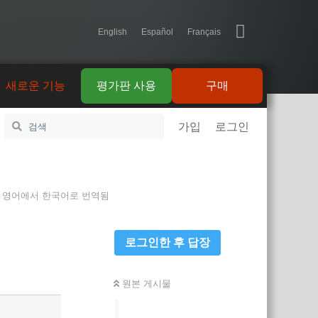
English
Español
Français
새로운 기능
평가판 사용
구매
가입
로그인
영어
에서
한국어
로 번역됨
로그인한 후 답장
답장
원본 게시물