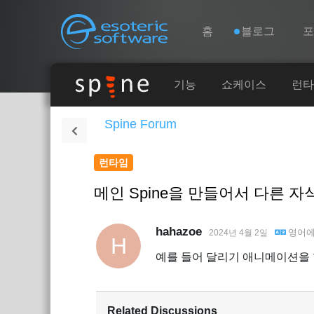
Navigation
Esoteric Software
홈
블로그
홈
기능
쇼케이스
런타
Spine Forum
블로그
런타임
포럼
메인 Spine을 만들어서 다른 
연락처
hahazoe
영어
2024년 4월 2일
H
예를 들어 달리기 애니메이션을 
Related Discussions