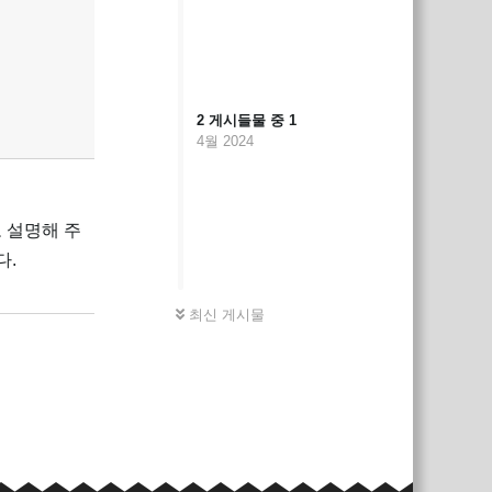
2
게시들물 중
1
4월 2024
 설명해 주
다.
답장
최신 게시물