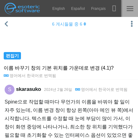
English
Español
Français
Navigation
Esoteric Software
6
게시들물 중
6
Spine
홈
기능
블로그
쇼케이스
편집기
포럼
런타임
이름 바꾸기 창의 기본 위치를 가운데로 변경 (4.1)?
영어
에서
한국어
로 번역됨
알아보기
연락처
FAQ
skarasuko
S
영어
에서
한국어
로 번역됨
2024년 2월 26일
평가판 사용
Spine으로 작업할 때마다 무언가의 이름을 바꿔야 할 일이
자주 있는데, 이름 변경 창이 항상 왼쪽(아마 메인 뷰 쪽)에서
구매
시작합니다. 텍스트를 수정할 때 눈에 부담이 많이 가서, 이
창이 화면 중앙에 나타나거나, 최소한 창 위치를 기억했다가
필요할 때 초기화할 수 있는 인터페이스 옵션이 있었으면 좋