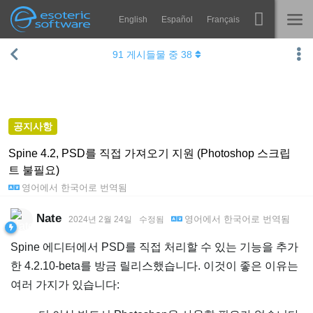
English
Español
Français
Navigation
Esoteric Software
91
게시들물 중
38
Spine
홈
기능
블로그
쇼케이스
공지사항
포럼
런타임
Spine 4.2, PSD를 직접 가져오기 지원 (Photoshop 스크립
트 불필요)
알아보기
연락처
영어
에서
한국어
로 번역됨
FAQ
Nate
영어
에서
한국어
로 번역됨
2024년 2월 24일
수정됨
평가판 사용
Spine 에디터에서 PSD를 직접 처리할 수 있는 기능을 추가
구매
한 4.2.10-beta를 방금 릴리스했습니다. 이것이 좋은 이유는
여러 가지가 있습니다: