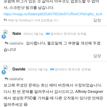
포럼에 버그가 있는 것 같아서 아무것도 업로드할 수 없어
서, 스크린샷 링크를 남깁니다.
https://mega.nz/folder/p6I2GAhT#016n5YURkACPkKqfAz_bcA
답장
Nate
및
Davide
님이 이에 답장했습니다.
Nate
영어
에서
한국어
로 번역됨
2024년 3월 4일
감사합니다, 월요일에 그 부분을 개선해 두겠
valahaha
습니다!
답장
Davide
영어
에서
한국어
로 번역됨
2024년 3월 5일
valahaha
보고해 주셨던 문제는 최신 베타 버전에서 수정되었습니다.
다시 한 번 문제를 알려주셔서 감사드리고, Affinity Designer
에서 생성된 PSD를 가져올 때 다른 오작동이 있다면 언제든
알려주세요 😃