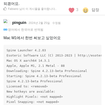
되겠어요.
Fabiano
님이 이 게시물을 좋아합니다.
.
3
답장
pinguin
2024년 2월 25일
수정됨
영어
에서
한국어
로 번역됨
Mac M1에서 한번 써보고 싶었어요
Spine Launcher 4.2.03

Esoteric Software LLC (C) 2013-2023 | http://esoteric
Mac OS X aarch64 14.3.1

Apple, Apple M1, 2.1 Metal - 88

Downloading: Spine 4.2.13-beta Professional

Starting: Spine 4.2.13-beta Professional

Spine 4.2.13-beta Professional

Licensed to: <removed>

New hotkeys are available:

Highlight Pixels: <not mapped>

Pixel Snapping: <not mapped>
