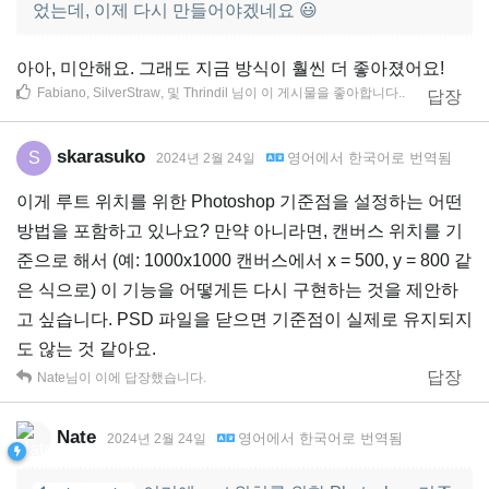
었는데, 이제 다시 만들어야겠네요 😃
아아, 미안해요. 그래도 지금 방식이 훨씬 더 좋아졌어요!
Fabiano
,
SilverStraw
, 및
Thrindil
님이 이 게시물을 좋아합니다.
.
답장
skarasuko
S
영어
에서
한국어
로 번역됨
2024년 2월 24일
이게 루트 위치를 위한 Photoshop 기준점을 설정하는 어떤
방법을 포함하고 있나요? 만약 아니라면, 캔버스 위치를 기
준으로 해서 (예: 1000x1000 캔버스에서 x = 500, y = 800 같
은 식으로) 이 기능을 어떻게든 다시 구현하는 것을 제안하
고 싶습니다. PSD 파일을 닫으면 기준점이 실제로 유지되지
도 않는 것 같아요.
답장
Nate
님이 이에 답장했습니다.
Nate
영어
에서
한국어
로 번역됨
2024년 2월 24일