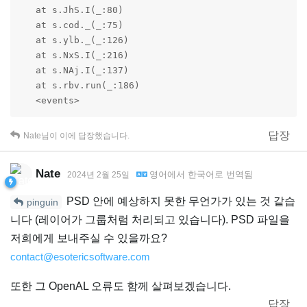
   at s.JhS.I(_:80)

   at s.cod._(_:75)

   at s.ylb._(_:126)

   at s.NxS.I(_:216)

   at s.NAj.I(_:137)

   at s.rbv.run(_:186)

   <events>
답장
Nate
님이 이에 답장했습니다.
Nate
영어
에서
한국어
로 번역됨
2024년 2월 25일
PSD 안에 예상하지 못한 무언가가 있는 것 같습
pinguin
니다 (레이어가 그룹처럼 처리되고 있습니다). PSD 파일을
저희에게 보내주실 수 있을까요?
contact@esotericsoftware.com
또한 그 OpenAL 오류도 함께 살펴보겠습니다.
답장