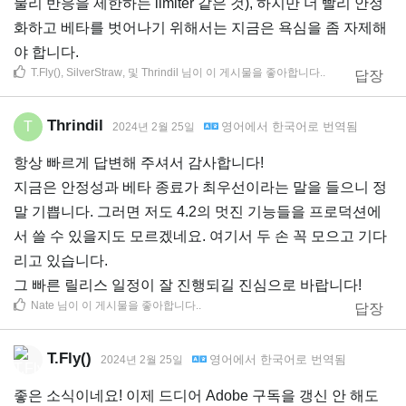
물리 반응을 제한하는 limiter 같은 것), 하지만 더 빨리 안정
화하고 베타를 벗어나기 위해서는 지금은 욕심을 좀 자제해
야 합니다.
T.Fly()
,
SilverStraw
, 및
Thrindil
님이 이 게시물을 좋아합니다.
.
답장
Thrindil
T
영어
에서
한국어
로 번역됨
2024년 2월 25일
항상 빠르게 답변해 주셔서 감사합니다!
지금은 안정성과 베타 종료가 최우선이라는 말을 들으니 정
말 기쁩니다. 그러면 저도 4.2의 멋진 기능들을 프로덕션에
서 쓸 수 있을지도 모르겠네요. 여기서 두 손 꼭 모으고 기다
리고 있습니다.
그 빠른 릴리스 일정이 잘 진행되길 진심으로 바랍니다!
Nate
님이 이 게시물을 좋아합니다.
.
답장
T.Fly()
영어
에서
한국어
로 번역됨
2024년 2월 25일
좋은 소식이네요! 이제 드디어 Adobe 구독을 갱신 안 해도