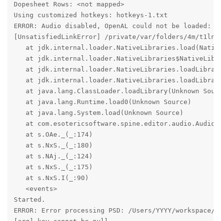
Dopesheet Rows: <not mapped>

Using customized hotkeys: hotkeys-1.txt

ERROR: Audio disabled, OpenAL could not be loaded:

[UnsatisfiedLinkError] /private/var/folders/4m/t1ln6
   at jdk.internal.loader.NativeLibraries.load(Native
   at jdk.internal.loader.NativeLibraries$NativeLibra
   at jdk.internal.loader.NativeLibraries.loadLibrary
   at jdk.internal.loader.NativeLibraries.loadLibrary
   at java.lang.ClassLoader.loadLibrary(Unknown Sourc
   at java.lang.Runtime.load0(Unknown Source)

   at java.lang.System.load(Unknown Source)

   at com.esotericsoftware.spine.editor.audio.Audio.<
   at s.OAe._(_:174)

   at s.NxS._(_:180)

   at s.NAj._(_:124)

   at s.NxS._(_:175)

   at s.NxS.I(_:90)

   <events>

Started.

ERROR: Error processing PSD: /Users/YYYY/workspace/Bl