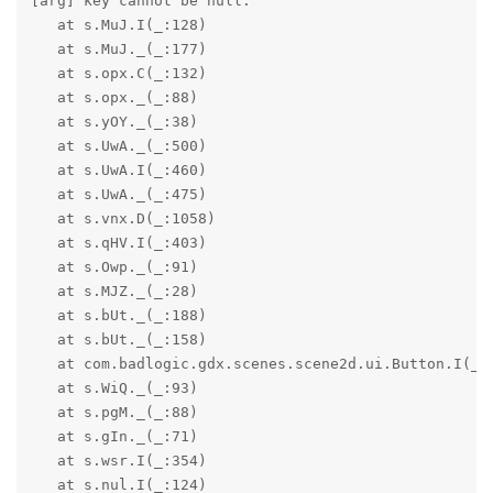
[arg] key cannot be null.

   at s.MuJ.I(_:128)

   at s.MuJ._(_:177)

   at s.opx.C(_:132)

   at s.opx._(_:88)

   at s.yOY._(_:38)

   at s.UwA._(_:500)

   at s.UwA.I(_:460)

   at s.UwA._(_:475)

   at s.vnx.D(_:1058)

   at s.qHV.I(_:403)

   at s.Owp._(_:91)

   at s.MJZ._(_:28)

   at s.bUt._(_:188)

   at s.bUt._(_:158)

   at com.badlogic.gdx.scenes.scene2d.ui.Button.I(_:1
   at s.WiQ._(_:93)

   at s.pgM._(_:88)

   at s.gIn._(_:71)

   at s.wsr.I(_:354)

   at s.nul.I(_:124)
