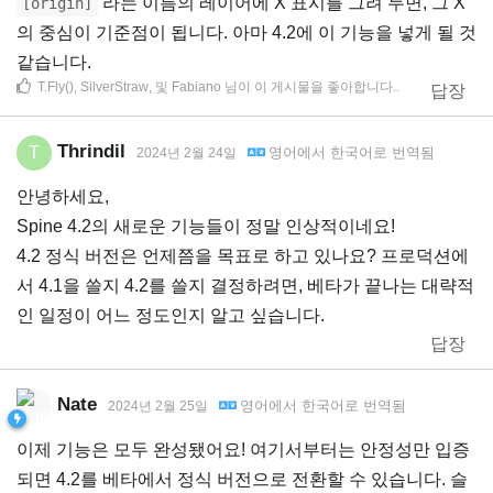
라는 이름의 레이어에 X 표시를 그려 두면, 그 X
[origin]
의 중심이 기준점이 됩니다. 아마 4.2에 이 기능을 넣게 될 것
같습니다.
T.Fly()
,
SilverStraw
, 및
Fabiano
님이 이 게시물을 좋아합니다.
.
답장
Thrindil
T
영어
에서
한국어
로 번역됨
2024년 2월 24일
안녕하세요,
Spine 4.2의 새로운 기능들이 정말 인상적이네요!
4.2 정식 버전은 언제쯤을 목표로 하고 있나요? 프로덕션에
서 4.1을 쓸지 4.2를 쓸지 결정하려면, 베타가 끝나는 대략적
인 일정이 어느 정도인지 알고 싶습니다.
답장
Nate
영어
에서
한국어
로 번역됨
2024년 2월 25일
이제 기능은 모두 완성됐어요! 여기서부터는 안정성만 입증
되면 4.2를 베타에서 정식 버전으로 전환할 수 있습니다. 슬