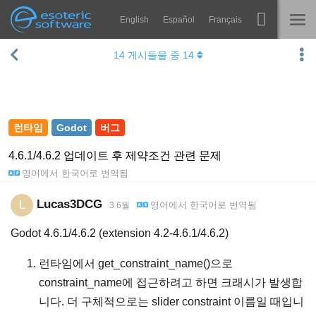
English
Español
Français
Navigation
Esoteric Software
14
게시들물 중
14
Spine
홈
기능
블로그
쇼케이스
런타임
Godot
버그
포럼
런타임
4.6.1/4.6.2 업데이트 후 제약조건 관련 문제
영어
에서
한국어
로 번역됨
알아보기
연락처
FAQ
Lucas3DCG
L
영어
에서
한국어
로 번역됨
3 6월
평가판 사용
Godot 4.6.1/4.6.2 (extension 4.2-4.6.1/4.6.2)
구매
런타임에서 get_constraint_name()으로
constraint_name에 접근하려고 하면 크래시가 발생합
니다. 더 구체적으로는 slider constraint 이름일 때입니