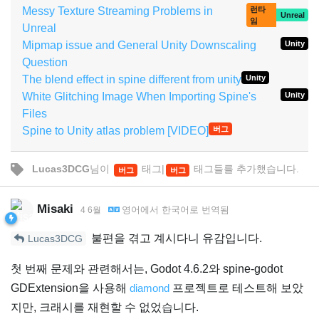
Messy Texture Streaming Problems in
런타
Unreal
임
Unreal
Mipmap issue and General Unity Downscaling
Unity
Question
The blend effect in spine different from unity
Unity
White Glitching Image When Importing Spine's
Unity
Files
Spine to Unity atlas problem [VIDEO]
버그
Lucas3DCG
님이
태그|
태그들
를 추가했습니다.
버그
버그
Misaki
영어
에서
한국어
로 번역됨
4 6월
불편을 겪고 계시다니 유감입니다.
Lucas3DCG
첫 번째 문제와 관련해서는, Godot 4.6.2와 spine-godot
GDExtension을 사용해
diamond
프로젝트로 테스트해 보았
지만, 크래시를 재현할 수 없었습니다.