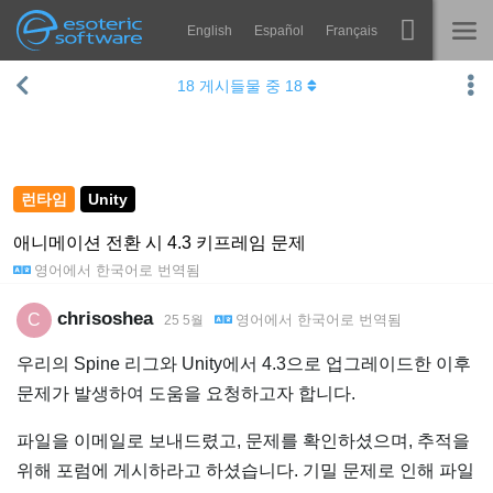
English
Español
Français
Navigation
Esoteric Software
18
게시들물 중
18
Spine
홈
기능
블로그
쇼케이스
런타임
Unity
포럼
런타임
애니메이션 전환 시 4.3 키프레임 문제
영어
에서
한국어
로 번역됨
알아보기
연락처
FAQ
chrisoshea
C
영어
에서
한국어
로 번역됨
25 5월
평가판 사용
우리의 Spine 리그와 Unity에서 4.3으로 업그레이드한 이후
문제가 발생하여 도움을 요청하고자 합니다.
구매
파일을 이메일로 보내드렸고, 문제를 확인하셨으며, 추적을
위해 포럼에 게시하라고 하셨습니다. 기밀 문제로 인해 파일