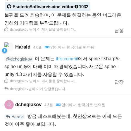
EsotericSoftware/spine-editor
1032
불편을 드려 죄송하며, 이 문제를 해결하는 동안 너그러운
양해와 기다림을 부탁드립니다.
dcheglakov
님이 이 게시물을 좋아합니다.
.
답장
Harald
영어
에서
한국어
로 번역됨
4 6월
이 문제는
this commit
에서 spine-csharp와
@dcheglakov
spine-unity에 대해 이미 해결되었습니다. 새로운 spine-
unity 4.3 패키지를 사용할 수 있습니다.
dcheglakov
님이 이 게시물을 좋아합니다.
.
답장
dcheglakov
님이 이에 답장했습니다.
dcheglakov
D
영어
에서
한국어
로 번역됨
4 6월
방금 테스트해봤는데, 첫인상으로는 이제 모든
Harald
것이 아주 좋아 보입니다.